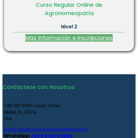
Curso Regular Online de
AgroHomeopatía
Nivel 2
Más Información e Inscripciones
Contáctese con Nosotros
728 SW 100th Court Circle
MIAMI, FL, 33174
USA
Email:
info@universidadcandegabe.org
WhatsApp:
+54 9 11 4074 5800