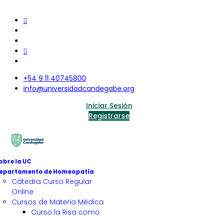
+54 9 11 40745800
info@universidadcandegabe.org
Iniciar Sesión
Registrarse
obre la UC
epartamento de Homeopatía
Cátedra Curso Regular
Online
Cursos de Materia Médica
Curso la Risa como