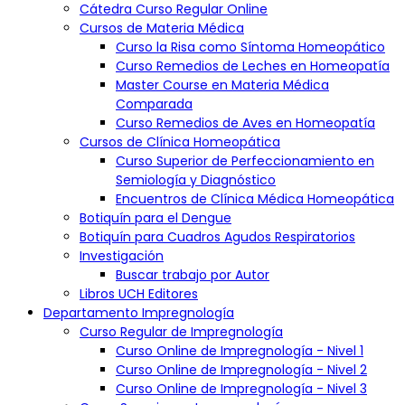
Limitación de Responsabilidad:
Cátedra Curso Regular Online
La Universidad Candegabe no se hace responsable de
Cursos de Materia Médica
cualquier daño directo o indirecto resultante del uso del sitio
Curso la Risa como Síntoma Homeopático
web. La información proporcionada es solo con fines educativos
y no constituye asesoramiento profesional.
Curso Remedios de Leches en Homeopatía
Master Course en Materia Médica
Jurisdicción y Ley Aplicable:
Estos términos y condiciones se rigen por las leyes del Estado
Comparada
de Florida, Estados Unidos. Cualquier disputa se resolverá en los
Curso Remedios de Aves en Homeopatía
tribunales de jurisdicción competente en el condado de Miami-
Cursos de Clínica Homeopática
Dade.
Curso Superior de Perfeccionamiento en
Política de Privacidad de la
Semiología y Diagnóstico
Encuentros de Clínica Médica Homeopática
Universidad Candegabe:
Botiquín para el Dengue
Botiquín para Cuadros Agudos Respiratorios
Información Recopilada:
Investigación
La Universidad Candegabe recopila información personal como
Buscar trabajo por Autor
nombre, dirección de correo electrónico y detalles de pago.
Esta información se utiliza para administrar cuentas de usuario y
Libros UCH Editores
procesar pagos.
Departamento Impregnología
Cookies y Tecnologías Similares:
Curso Regular de Impregnología
El sitio puede utilizar cookies y tecnologías similares para
Curso Online de Impregnología - Nivel 1
mejorar la experiencia del usuario. Puedes gestionar las
Curso Online de Impregnología - Nivel 2
preferencias de cookies a través de la configuración de tu
Curso Online de Impregnología - Nivel 3
navegador.