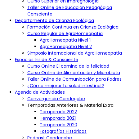
Curso Superior en Impregnología
Seguridad de la Información:
Taller Online de Educación Pedagógica
Se implementan medidas de seguridad para proteger la
información del usuario. Sin embargo, la transmisión de datos a
Consciente
través de Internet no puede garantizarse como totalmente
Departamento de Crianza Ecológica
segura.
Formación Continua en Crianza Ecológica
Divulgación de Información:
Curso Regular de AgroHomeopatía
La Universidad Candegabe no divulgará información personal a
AgroHomeopatía Nivel 1
terceros sin el consentimiento expreso del usuario, excepto
AgroHomeopatía Nivel 2
cuando sea requerido por la ley.
Simposio Internacional de AgroHomeopatía
Cambios en la Política de Privacidad:
Espacios Inside & Consciente
La Universidad Candegabe se reserva el derecho de modificar
esta política en cualquier momento. Los cambios se notificarán a
Curso Online El camino de la felicidad
los usuarios a través del sitio web.
Curso Online de Alimentación y Microbiota
Contacto:
Taller Online de Comunicación para Padres
Para preguntas o inquietudes relacionadas con la privacidad,
¿Cómo mejorar tu salud intestinal?
puedes ponerte en contacto con nosotros a través de
Agenda de Actividades
info@universidadcandegabe.org
.
Convergencia Candegabe
Información Adicional:
Temporadas Anteriores & Material Extra
Temporada 2022
Naturaleza No Oficial:
Temporada 2021
La Universidad Candegabe, a pesar de proporcionar cursos y
Temporada 2020
certificados de formación, no está registrada como una
Fotografías Históricas
institución educativa ante el Ministerio de Educación o entidad
Podcast Candegabe
gubernamental equivalente. Todos los certificados de cursada