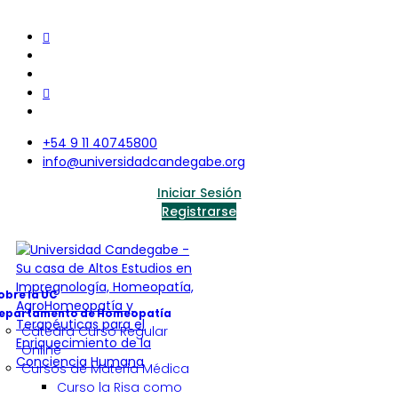
+54 9 11 40745800
info@universidadcandegabe.org
Iniciar Sesión
Registrarse
obre la UC
epartamento de Homeopatía
Cátedra Curso Regular
Online
Cursos de Materia Médica
Curso la Risa como