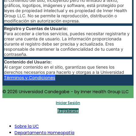
El contenido del sitio, incluyendo pero no limitado a texto,
gráficos, logotipos, imágenes y software, está protegido por
leyes de propiedad intelectual y es propiedad de Inner Health
Group LLC. No se permite la reproducción, distribución o
modificación sin autorización expresa.
Registro y Cuentas de Usuario:
Para acceder a ciertos servicios, puedes necesitar registrarte y
crear una cuenta de usuario. La información proporcionada
durante el registro debe ser precisa y actualizada. Eres
responsable de mantener la confidencialidad de tu cuenta y
contraseña.
Contenido del Usuario:
Al cargar contenido en el sitio, garantizas que tienes los
derechos necesarios para hacerlo y otorgas a la Universidad
Candegabe una licencia no exclusiva para usar, reproducir,
Términos y Condiciones
modificar y distribuir dicho contenido.
Política de Pago:
© 2026 Universidad Candegabe - by Inner Health Group LLC
Las tarifas y condiciones de pago para cursos o servicios
adicionales se detallarán en la sección de pagos del sitio web. Al
Iniciar Sesión
realizar un pago, aceptas cumplir con dichas condiciones.
Registrarse
Cancelación y Reembolso:
Las políticas de cancelación y reembolso se especificarán para
cada curso o servicio. Consulta estas políticas antes de realizar
Sobre la UC
una compra.
Departamento Homeopatía