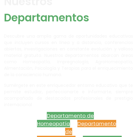
Nuestros
Departamentos
Descubre una amplia gama de oportunidades educativas
que incluyen cursos en línea y a distancia, conferencias
abiertas, investigaciones en constante evolución y valioso
material gratuito. Nuestros departamentos abarcan áreas
como Homeopatía, Impregnología, AgroHomeopatía,
Alimentación, Psicología y Terapias para el enriquecimiento
de la consciencia humana.
Sumérgete en este enriquecedor entorno educativo que te
permite estudiar, perfeccionarte e informarte, siempre
acompañado de destacados profesionales de prestigio
internacional
Departamento de
Homeopatía
Departamento
de