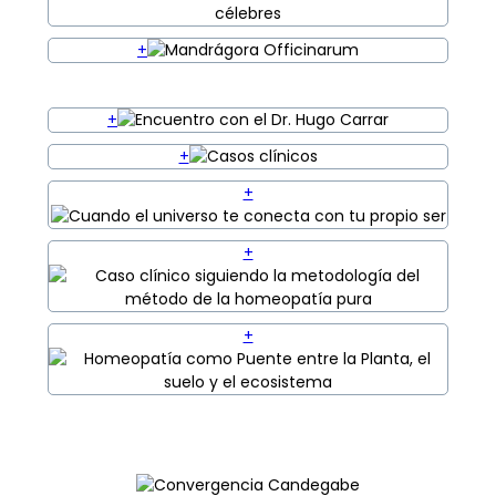
+
+
+
+
+
+