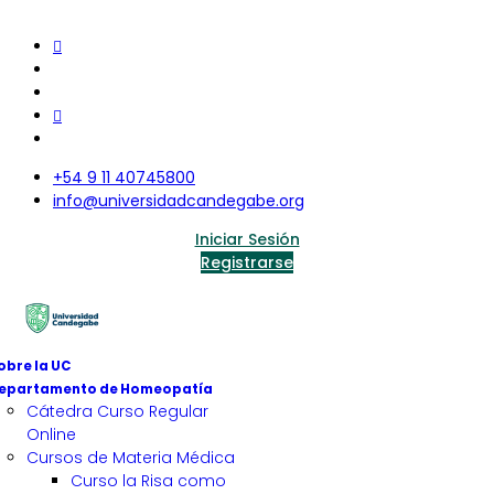
+54 9 11 40745800
info@universidadcandegabe.org
Iniciar Sesión
Registrarse
obre la UC
epartamento de Homeopatía
Cátedra Curso Regular
Online
Cursos de Materia Médica
Curso la Risa como