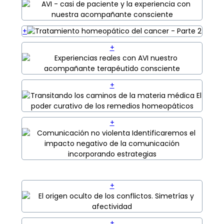
+
+
+
+
+
+