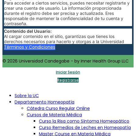
Para acceder a ciertos servicios, puedes necesitar registrarte y
crear una cuenta de usuario. La información proporcionada
durante el registro debe ser precisa y actualizada. Eres
responsable de mantener la confidencialidad de tu cuenta y
contraseña.
Contenido del Usuario:
Al cargar contenido en el sitio, garantizas que tienes los
derechos necesarios para hacerlo y otorgas a la Universidad
Candegabe una licencia no exclusiva para usar, reproducir,
Términos y Condiciones
modificar y distribuir dicho contenido.
Política de Pago:
© 2026 Universidad Candegabe - by Inner Health Group LLC
Las tarifas y condiciones de pago para cursos o servicios
adicionales se detallarán en la sección de pagos del sitio web. Al
Iniciar Sesión
realizar un pago, aceptas cumplir con dichas condiciones.
Registrarse
Cancelación y Reembolso:
Las políticas de cancelación y reembolso se especificarán para
cada curso o servicio. Consulta estas políticas antes de realizar
Sobre la UC
una compra.
Departamento Homeopatía
Limitación de Responsabilidad:
Cátedra Curso Regular Online
La Universidad Candegabe no se hace responsable de
Cursos de Materia Médica
cualquier daño directo o indirecto resultante del uso del sitio
Curso la Risa como Síntoma Homeopático
web. La información proporcionada es solo con fines educativos
y no constituye asesoramiento profesional.
Curso Remedios de Leches en Homeopatía
Master Course en Materia Médica
Jurisdicción y Ley Aplicable: