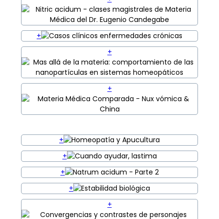
+
+
+
+
+
+
+
+