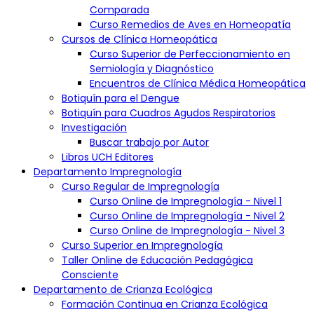
Estos términos y condiciones se rigen por las leyes del Estado
Comparada
de Florida, Estados Unidos. Cualquier disputa se resolverá en los
Curso Remedios de Aves en Homeopatía
tribunales de jurisdicción competente en el condado de Miami-
Cursos de Clínica Homeopática
Dade.
Curso Superior de Perfeccionamiento en
Política de Privacidad de la
Semiología y Diagnóstico
Encuentros de Clínica Médica Homeopática
Universidad Candegabe:
Botiquín para el Dengue
Botiquín para Cuadros Agudos Respiratorios
Información Recopilada:
Investigación
La Universidad Candegabe recopila información personal como
Buscar trabajo por Autor
nombre, dirección de correo electrónico y detalles de pago.
Esta información se utiliza para administrar cuentas de usuario y
Libros UCH Editores
procesar pagos.
Departamento Impregnología
Cookies y Tecnologías Similares:
Curso Regular de Impregnología
El sitio puede utilizar cookies y tecnologías similares para
Curso Online de Impregnología - Nivel 1
mejorar la experiencia del usuario. Puedes gestionar las
Curso Online de Impregnología - Nivel 2
preferencias de cookies a través de la configuración de tu
Curso Online de Impregnología - Nivel 3
navegador.
Curso Superior en Impregnología
Seguridad de la Información:
Taller Online de Educación Pedagógica
Se implementan medidas de seguridad para proteger la
información del usuario. Sin embargo, la transmisión de datos a
Consciente
través de Internet no puede garantizarse como totalmente
Departamento de Crianza Ecológica
segura.
Formación Continua en Crianza Ecológica