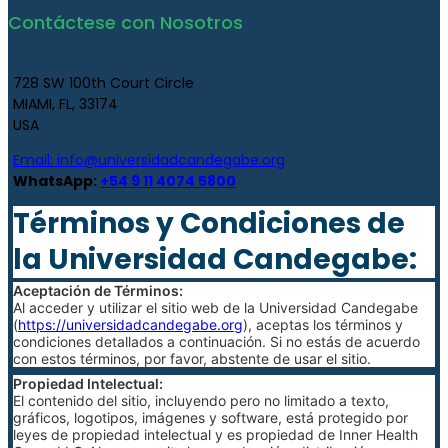
Contáctese con Nosotros
728 SW 100th Court Circle
MIAMI, FL, 33174
USA
Email:
info@universidadcandegabe.org
WhatsApp:
+54 9 11 4074 5800
Términos y Condiciones de
la Universidad Candegabe:
Aceptación de Términos:
Al acceder y utilizar el sitio web de la Universidad Candegabe
(
https://universidadcandegabe.org
), aceptas los términos y
condiciones detallados a continuación. Si no estás de acuerdo
con estos términos, por favor, abstente de usar el sitio.
Propiedad Intelectual:
El contenido del sitio, incluyendo pero no limitado a texto,
gráficos, logotipos, imágenes y software, está protegido por
leyes de propiedad intelectual y es propiedad de Inner Health