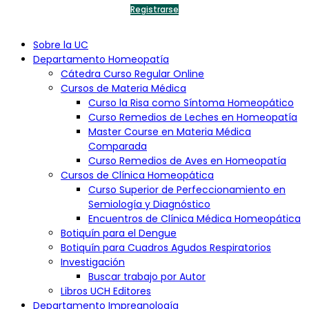
web. La información proporcionada es solo con fines educativos
Registrarse
y no constituye asesoramiento profesional.
Jurisdicción y Ley Aplicable:
Estos términos y condiciones se rigen por las leyes del Estado
Sobre la UC
de Florida, Estados Unidos. Cualquier disputa se resolverá en los
Departamento Homeopatía
tribunales de jurisdicción competente en el condado de Miami-
Cátedra Curso Regular Online
Dade.
Cursos de Materia Médica
Política de Privacidad de la
Curso la Risa como Síntoma Homeopático
Curso Remedios de Leches en Homeopatía
Universidad Candegabe:
Master Course en Materia Médica
Comparada
Información Recopilada:
Curso Remedios de Aves en Homeopatía
La Universidad Candegabe recopila información personal como
Cursos de Clínica Homeopática
nombre, dirección de correo electrónico y detalles de pago.
Curso Superior de Perfeccionamiento en
Esta información se utiliza para administrar cuentas de usuario y
procesar pagos.
Semiología y Diagnóstico
Encuentros de Clínica Médica Homeopática
Cookies y Tecnologías Similares:
El sitio puede utilizar cookies y tecnologías similares para
Botiquín para el Dengue
mejorar la experiencia del usuario. Puedes gestionar las
Botiquín para Cuadros Agudos Respiratorios
preferencias de cookies a través de la configuración de tu
Investigación
navegador.
Buscar trabajo por Autor
Seguridad de la Información:
Libros UCH Editores
Se implementan medidas de seguridad para proteger la
Departamento Impregnología
información del usuario. Sin embargo, la transmisión de datos a