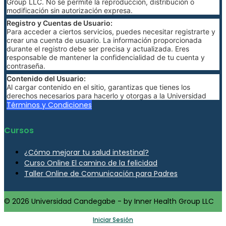
Group LLC. No se permite la reproducción, distribución o
modificación sin autorización expresa.
Registro y Cuentas de Usuario:
Para acceder a ciertos servicios, puedes necesitar registrarte y
crear una cuenta de usuario. La información proporcionada
durante el registro debe ser precisa y actualizada. Eres
responsable de mantener la confidencialidad de tu cuenta y
contraseña.
Contenido del Usuario:
Al cargar contenido en el sitio, garantizas que tienes los
derechos necesarios para hacerlo y otorgas a la Universidad
Candegabe una licencia no exclusiva para usar, reproducir,
Términos y Condiciones
modificar y distribuir dicho contenido.
Política de Pago:
Cursos
Las tarifas y condiciones de pago para cursos o servicios
adicionales se detallarán en la sección de pagos del sitio web. Al
realizar un pago, aceptas cumplir con dichas condiciones.
¿Cómo mejorar tu salud intestinal?
Curso Online El camino de la felicidad
Cancelación y Reembolso:
Las políticas de cancelación y reembolso se especificarán para
Taller Online de Comunicación para Padres
cada curso o servicio. Consulta estas políticas antes de realizar
una compra.
© 2026 Universidad Candegabe - by Inner Health Group LLC
Limitación de Responsabilidad:
La Universidad Candegabe no se hace responsable de
cualquier daño directo o indirecto resultante del uso del sitio
Iniciar Sesión