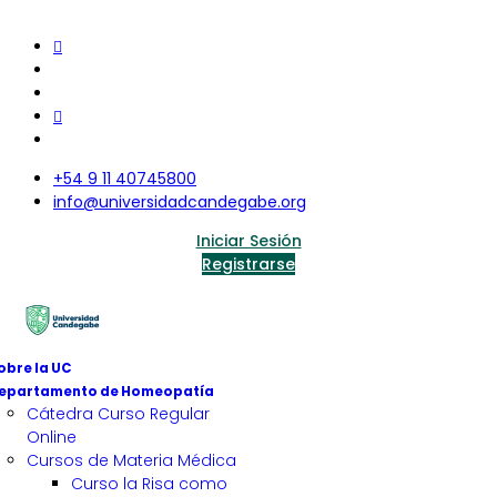
+54 9 11 40745800
info@universidadcandegabe.org
Iniciar Sesión
Registrarse
obre la UC
epartamento de Homeopatía
Cátedra Curso Regular
Online
Cursos de Materia Médica
Curso la Risa como