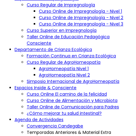
través de Internet no puede garantizarse como totalmente
Curso Regular de Impregnología
segura.
Curso Online de Impregnología - Nivel 1
Divulgación de Información:
Curso Online de Impregnología - Nivel 2
La Universidad Candegabe no divulgará información personal a
Curso Online de Impregnología - Nivel 3
terceros sin el consentimiento expreso del usuario, excepto
Curso Superior en Impregnología
cuando sea requerido por la ley.
Taller Online de Educación Pedagógica
Cambios en la Política de Privacidad:
Consciente
La Universidad Candegabe se reserva el derecho de modificar
Departamento de Crianza Ecológica
esta política en cualquier momento. Los cambios se notificarán a
los usuarios a través del sitio web.
Formación Continua en Crianza Ecológica
Curso Regular de AgroHomeopatía
Contacto:
Para preguntas o inquietudes relacionadas con la privacidad,
AgroHomeopatía Nivel 1
puedes ponerte en contacto con nosotros a través de
AgroHomeopatía Nivel 2
info@universidadcandegabe.org
.
Simposio Internacional de AgroHomeopatía
Espacios Inside & Consciente
Información Adicional:
Curso Online El camino de la felicidad
Curso Online de Alimentación y Microbiota
Naturaleza No Oficial:
La Universidad Candegabe, a pesar de proporcionar cursos y
Taller Online de Comunicación para Padres
certificados de formación, no está registrada como una
¿Cómo mejorar tu salud intestinal?
institución educativa ante el Ministerio de Educación o entidad
Agenda de Actividades
gubernamental equivalente. Todos los certificados de cursada
Convergencia Candegabe
emitidos por la Universidad Candegabe son de naturaleza
privada y no constituyen un reconocimiento oficial por parte de
Temporadas Anteriores & Material Extra