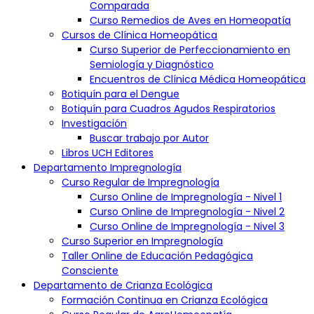
Estos términos y condiciones se rigen por las leyes del Estado
Comparada
de Florida, Estados Unidos. Cualquier disputa se resolverá en los
Curso Remedios de Aves en Homeopatía
tribunales de jurisdicción competente en el condado de Miami-
Cursos de Clínica Homeopática
Dade.
Curso Superior de Perfeccionamiento en
Política de Privacidad de la
Semiología y Diagnóstico
Encuentros de Clínica Médica Homeopática
Universidad Candegabe:
Botiquín para el Dengue
Botiquín para Cuadros Agudos Respiratorios
Información Recopilada:
Investigación
La Universidad Candegabe recopila información personal como
Buscar trabajo por Autor
nombre, dirección de correo electrónico y detalles de pago.
Esta información se utiliza para administrar cuentas de usuario y
Libros UCH Editores
procesar pagos.
Departamento Impregnología
Cookies y Tecnologías Similares:
Curso Regular de Impregnología
El sitio puede utilizar cookies y tecnologías similares para
Curso Online de Impregnología - Nivel 1
mejorar la experiencia del usuario. Puedes gestionar las
Curso Online de Impregnología - Nivel 2
preferencias de cookies a través de la configuración de tu
Curso Online de Impregnología - Nivel 3
navegador.
Curso Superior en Impregnología
Seguridad de la Información:
Taller Online de Educación Pedagógica
Se implementan medidas de seguridad para proteger la
información del usuario. Sin embargo, la transmisión de datos a
Consciente
través de Internet no puede garantizarse como totalmente
Departamento de Crianza Ecológica
segura.
Formación Continua en Crianza Ecológica
Divulgación de Información: