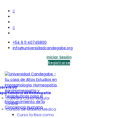
+54 9 11 40745800
info@universidadcandegabe.org
Iniciar Sesión
Registrarse
obre la UC
epartamento de Homeopatía
Cátedra Curso Regular
Online
Cursos de Materia Médica
Curso la Risa como