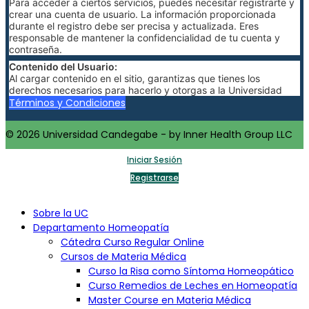
Para acceder a ciertos servicios, puedes necesitar registrarte y
crear una cuenta de usuario. La información proporcionada
durante el registro debe ser precisa y actualizada. Eres
responsable de mantener la confidencialidad de tu cuenta y
contraseña.
Contenido del Usuario:
Al cargar contenido en el sitio, garantizas que tienes los
derechos necesarios para hacerlo y otorgas a la Universidad
Candegabe una licencia no exclusiva para usar, reproducir,
Términos y Condiciones
modificar y distribuir dicho contenido.
Política de Pago:
© 2026 Universidad Candegabe - by Inner Health Group LLC
Las tarifas y condiciones de pago para cursos o servicios
adicionales se detallarán en la sección de pagos del sitio web. Al
Iniciar Sesión
realizar un pago, aceptas cumplir con dichas condiciones.
Registrarse
Cancelación y Reembolso:
Las políticas de cancelación y reembolso se especificarán para
cada curso o servicio. Consulta estas políticas antes de realizar
Sobre la UC
una compra.
Departamento Homeopatía
Limitación de Responsabilidad:
Cátedra Curso Regular Online
La Universidad Candegabe no se hace responsable de
Cursos de Materia Médica
cualquier daño directo o indirecto resultante del uso del sitio
Curso la Risa como Síntoma Homeopático
web. La información proporcionada es solo con fines educativos
y no constituye asesoramiento profesional.
Curso Remedios de Leches en Homeopatía
Master Course en Materia Médica
Jurisdicción y Ley Aplicable: