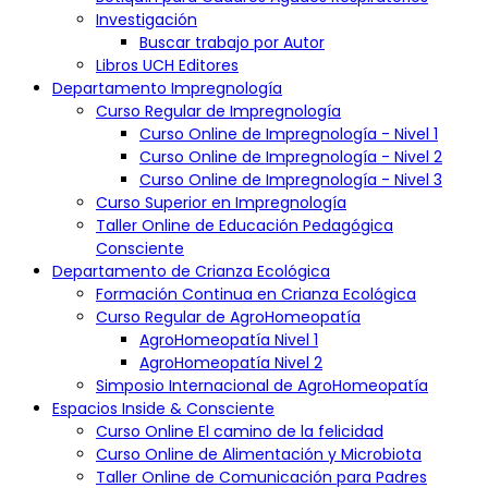
navegador.
Investigación
Seguridad de la Información:
Buscar trabajo por Autor
Se implementan medidas de seguridad para proteger la
Libros UCH Editores
información del usuario. Sin embargo, la transmisión de datos a
través de Internet no puede garantizarse como totalmente
Departamento Impregnología
segura.
Curso Regular de Impregnología
Divulgación de Información:
Curso Online de Impregnología - Nivel 1
La Universidad Candegabe no divulgará información personal a
Curso Online de Impregnología - Nivel 2
terceros sin el consentimiento expreso del usuario, excepto
Curso Online de Impregnología - Nivel 3
cuando sea requerido por la ley.
Curso Superior en Impregnología
Cambios en la Política de Privacidad:
Taller Online de Educación Pedagógica
La Universidad Candegabe se reserva el derecho de modificar
Consciente
esta política en cualquier momento. Los cambios se notificarán a
los usuarios a través del sitio web.
Departamento de Crianza Ecológica
Formación Continua en Crianza Ecológica
Contacto:
Para preguntas o inquietudes relacionadas con la privacidad,
Curso Regular de AgroHomeopatía
puedes ponerte en contacto con nosotros a través de
AgroHomeopatía Nivel 1
info@universidadcandegabe.org
.
AgroHomeopatía Nivel 2
Simposio Internacional de AgroHomeopatía
Información Adicional:
Espacios Inside & Consciente
Curso Online El camino de la felicidad
Naturaleza No Oficial:
La Universidad Candegabe, a pesar de proporcionar cursos y
Curso Online de Alimentación y Microbiota
certificados de formación, no está registrada como una
Taller Online de Comunicación para Padres
institución educativa ante el Ministerio de Educación o entidad