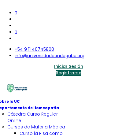
+54 9 11 40745800
info@universidadcandegabe.org
Iniciar Sesión
Registrarse
obre la UC
epartamento de Homeopatía
Cátedra Curso Regular
Online
Cursos de Materia Médica
Curso la Risa como