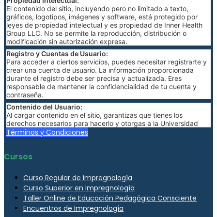
Propiedad Intelectual:
El contenido del sitio, incluyendo pero no limitado a texto,
gráficos, logotipos, imágenes y software, está protegido por
leyes de propiedad intelectual y es propiedad de Inner Health
Group LLC. No se permite la reproducción, distribución o
modificación sin autorización expresa.
Registro y Cuentas de Usuario:
Para acceder a ciertos servicios, puedes necesitar registrarte y
crear una cuenta de usuario. La información proporcionada
durante el registro debe ser precisa y actualizada. Eres
responsable de mantener la confidencialidad de tu cuenta y
contraseña.
Contenido del Usuario:
Al cargar contenido en el sitio, garantizas que tienes los
derechos necesarios para hacerlo y otorgas a la Universidad
Candegabe una licencia no exclusiva para usar, reproducir,
Términos y Condiciones
modificar y distribuir dicho contenido.
Política de Pago:
Cursos
Las tarifas y condiciones de pago para cursos o servicios
adicionales se detallarán en la sección de pagos del sitio web. Al
realizar un pago, aceptas cumplir con dichas condiciones.
Curso Regular de Impregnología
Curso Superior en Impregnología
Cancelación y Reembolso:
Las políticas de cancelación y reembolso se especificarán para
Taller Online de Educación Pedagógica Consciente
cada curso o servicio. Consulta estas políticas antes de realizar
Encuentros de Impregnología
una compra.