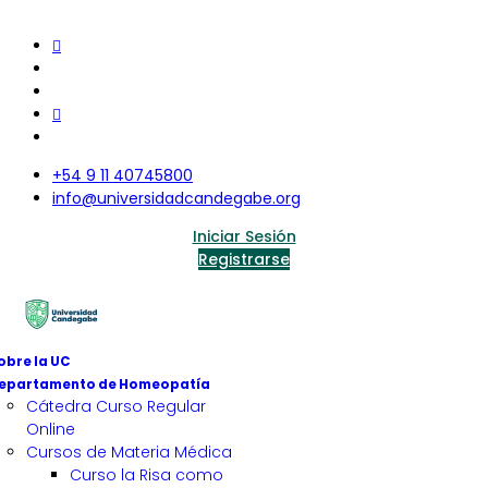
+54 9 11 40745800
info@universidadcandegabe.org
Iniciar Sesión
Registrarse
obre la UC
epartamento de Homeopatía
Cátedra Curso Regular
Online
Cursos de Materia Médica
Curso la Risa como